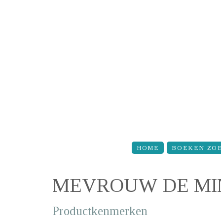
Overslaan en naar de inhoud gaan
HOME
BOEKEN ZO
MEVROUW DE MI
Productkenmerken