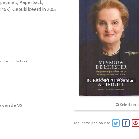
 pagina's, Paperback,
46X), Gepubliceerd in 2003.
ezen of ingekeken)
w van de VS
Selecteer 
Deel deze pagina via: