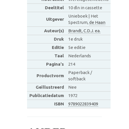
Deeltitel
10 dln in cassette
Unieboek | Het
Uitgever
Spectrum,
de Haan
Auteur(s)
Brandt, C.D.J. ea.
Druk
1e druk
Editie
5e editie
Taal
Nederlands
Pagina's
214
Paperback /
Productvorm
softback
Geïllustreerd
Nee
Publicatiedatum
1972
ISBN
9789022839409