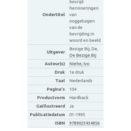
bevrijd
herinneringen
Ondertitel
van
ooggetuigen
van de
bevrijding in
woord en beeld
Bezige Bij, De,
Uitgever
De Bezige Bij
Auteur(s)
Niehe, Ivo
Druk
1e druk
Taal
Nederlands
Pagina's
104
Productvorm
Hardback
Geïllustreerd
Ja
Publicatiedatum
01-1995
ISBN
9789023434856