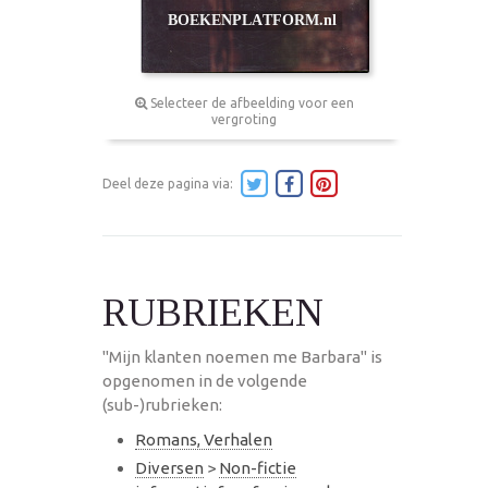
Selecteer de afbeelding voor een
vergroting
Deel deze pagina via:
RUBRIEKEN
"Mijn klanten noemen me Barbara" is
opgenomen in de volgende
(sub-)rubrieken:
Romans, Verhalen
Diversen
>
Non-fictie