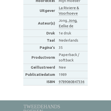
Hoofdtitel
Mijn moeder
La Riviere &
Uitgever
Voorhoeve
Jong,
Jong,
Auteur(s)
Eelke de
Druk
1e druk
Taal
Nederlands
Pagina's
35
Paperback /
Productvorm
softback
Geïllustreerd
Nee
Publicatiedatum
1989
ISBN
9789060847336
TWEEDEHANDS