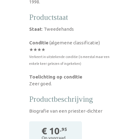
1998.
Productstaat
Staat
: Tweedehands
Conditie
(algemene classificatie)
★★★★
Verkeert in uitstekende conditie (is meestal maar een
enkele keer gelezen of ingekeken)
Toelichting op conditie
Zeer goed.
Productbeschrijving
Biografie van een priester-dichter
€ 10
,95
Op voorraad