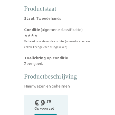
Productstaat
Staat
: Tweedehands
Conditie
(algemene classificatie)
★★★★
Verkeert in uitstekende conditie (is meestal maar een
enkele keer gelezen of ingekeken)
Toelichting op conditie
Zeer goed.
Productbeschrijving
Haar wezen en geheimen
€ 9
,70
Op voorraad