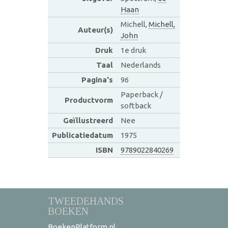
Haan
Michell,
Michell,
Auteur(s)
John
Druk
1e druk
Taal
Nederlands
Pagina's
96
Paperback /
Productvorm
softback
Geïllustreerd
Nee
Publicatiedatum
1975
ISBN
9789022840269
TWEEDEHANDS
BOEKEN
BoekenPlatform.nl