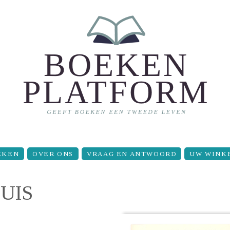
EKEN
OVER ONS
VRAAG EN ANTWOORD
UW WINK
UIS