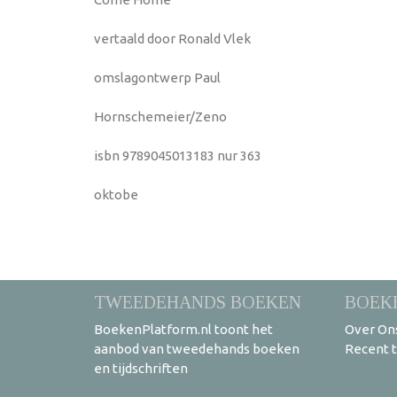
vertaald door Ronald Vlek
omslagontwerp Paul
Hornschemeier/Zeno
isbn 9789045013183 nur 363
oktobe
TWEEDEHANDS BOEKEN
BOEK
BoekenPlatform.nl toont het
Over On
aanbod van tweedehands boeken
Recent 
en tijdschriften