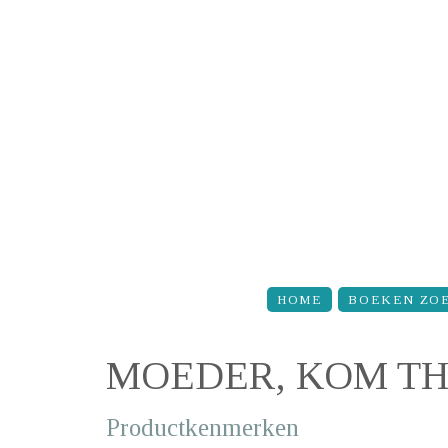
Overslaan en naar de inhoud gaan
HOME
BOEKEN ZO
MOEDER, KOM TH
Productkenmerken