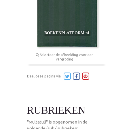
Selecteer de afbeelding voor een
vergroting
Deel deze pagina via:
RUBRIEKEN
"Multatuli" is opgenomen in de
volgende (sub-)rubrieken: