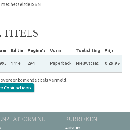
 met hetzelfde ISBN.
TITELS
aar
Editie
Pagina's
Vorm
Toelichting
Prijs
995
141e
294
Paperback
Nieuwstaat
€ 29.95
 overeenkomende titels vermeld.
m Coniunctionis
ENPLATFORM.NL
RUBRIEKEN
s
Auteurs