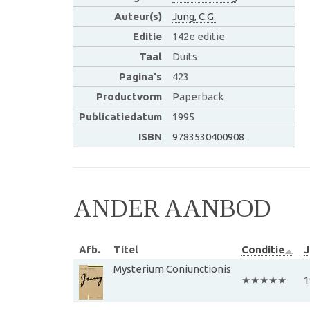
Auteur(s)
Jung, C.G.
Editie
142e editie
Taal
Duits
Pagina's
423
Productvorm
Paperback
Publicatiedatum
1995
ISBN
9783530400908
ANDER AANBOD
Afb.
Titel
Conditie
J
Mysterium Coniunctionis
★★★★★
1