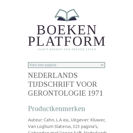
Overslaan en naar de inhoud gaan
NEDERLANDS
TIJDSCHRIFT VOOR
GERONTOLOGIE 1971
Productkenmerken
Auteur: Cahn, L.A ea., Uitgever: Kluwer,
Van Loghum Slaterus, 323 pagina's,
Gebonden met linnen kaft, Nederlands,