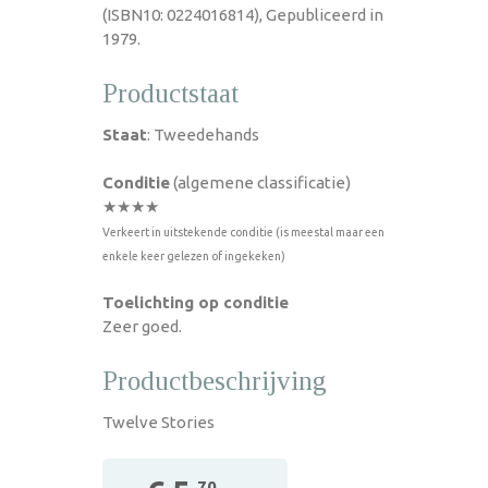
(ISBN10: 0224016814), Gepubliceerd in
1979.
Productstaat
Staat
: Tweedehands
Conditie
(algemene classificatie)
★★★★
Verkeert in uitstekende conditie (is meestal maar een
enkele keer gelezen of ingekeken)
Toelichting op conditie
Zeer goed.
Productbeschrijving
Twelve Stories
,70