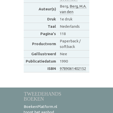
Berg,
Berg, M.A.
Auteur(s)
van den
Druk
1e druk
Taal
Nederlands
Pagina's
118
Paperback /
Productvorm
softback
Geïllustreerd
Nee
Publicatiedatum
1990
ISBN
9789061402152
TWEEDEHANDS
BOEKEN
BoekenPlatform.nl
toont het aanbod