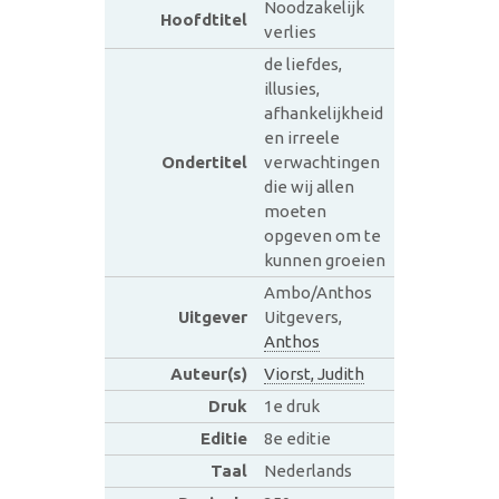
Noodzakelijk
Hoofdtitel
verlies
de liefdes,
illusies,
afhankelijkheid
en irreele
Ondertitel
verwachtingen
die wij allen
moeten
opgeven om te
kunnen groeien
Ambo/Anthos
Uitgever
Uitgevers,
Anthos
Auteur(s)
Viorst, Judith
Druk
1e druk
Editie
8e editie
Taal
Nederlands