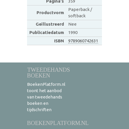
Pagina's
359
Paperback /
Productvorm
softback
Geïllustreerd
Nee
Publicatiedatum
1990
ISBN
9789060742631
TWEEDEHANDS
BOEKEN
BoekenPlatform.nl
toont het aanbod
van tweedehands
boeken en
tijdschriften
BOEKENPLATFORM.NL