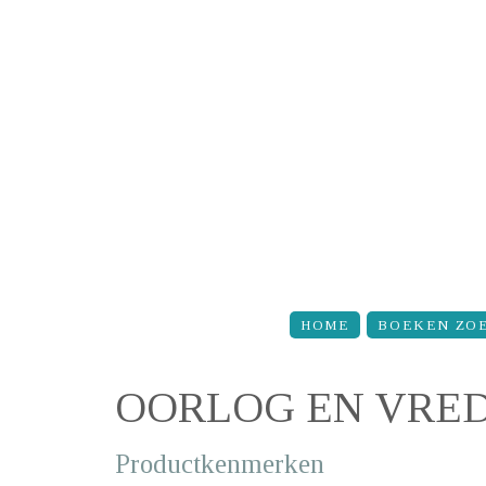
Overslaan en naar de inhoud gaan
HOME
BOEKEN ZO
OORLOG EN VREDE
Productkenmerken