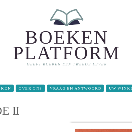
EKEN
OVER ONS
VRAAG EN ANTWOORD
UW WINK
 II