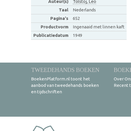
Auteur(s)
Tolstoj, Leo
Taal
Nederlands
Pagina's
652
Productvorm
Ingenaaid met linnen kaft
Publicatiedatum
1949
TWEEDEHANDS BOEKEN
BOEK
BoekenPlatform.nl toont het
Over On
aanbod van tweedehands boeken
Recent 
en tijdschriften