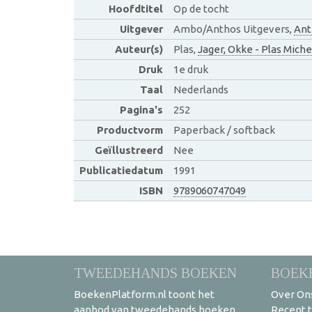
Hoofdtitel
Op de tocht
Uitgever
Ambo/Anthos Uitgevers,
Ant
Auteur(s)
Plas,
Jager, Okke - Plas Miche
Druk
1e druk
Taal
Nederlands
Pagina's
252
Productvorm
Paperback / softback
Geïllustreerd
Nee
Publicatiedatum
1991
ISBN
9789060747049
TWEEDEHANDS BOEKEN
BOEK
BoekenPlatform.nl toont het
Over On
aanbod van tweedehands boeken
Recent 