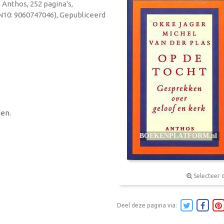
: Anthos, 252 pagina's,
N10: 9060747046), Gepubliceerd
en.
Selecteer 
Deel deze pagina via: