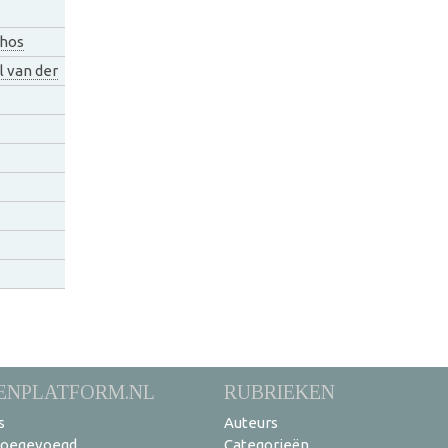
hos
l van der
ENPLATFORM.NL
RUBRIEKEN
s
Auteurs
toegevoegd
Categorieën