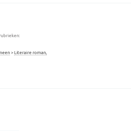
rubrieken:
emeen
>
Literaire roman,