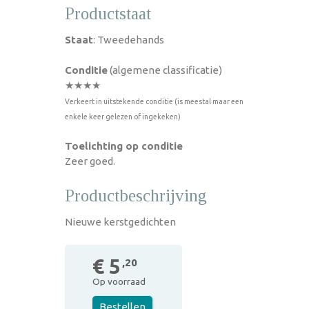
Productstaat
Staat
: Tweedehands
Conditie
(algemene classificatie)
★★★★
Verkeert in uitstekende conditie (is meestal maar een
enkele keer gelezen of ingekeken)
Toelichting op conditie
Zeer goed.
Productbeschrijving
Nieuwe kerstgedichten
€ 5
,20
Op voorraad
Bestellen