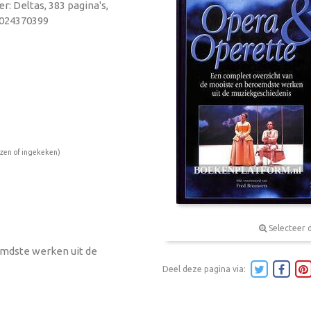
r: Deltas, 383 pagina's,
9024370399
ezen of ingekeken)
Selecteer 
mdste werken uit de
Deel deze pagina via: