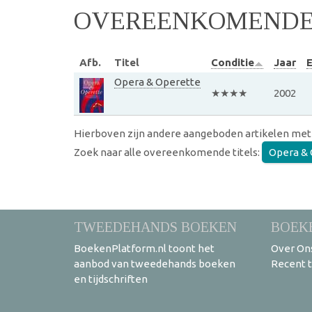
OVEREENKOMENDE 
Afb.
Titel
Conditie
Jaar
E
Opera & Operette
★★★★
2002
Hierboven zijn andere aangeboden artikelen met
Zoek naar alle overeenkomende titels:
Opera & 
TWEEDEHANDS BOEKEN
BOEK
BoekenPlatform.nl toont het
Over On
aanbod van tweedehands boeken
Recent 
en tijdschriften