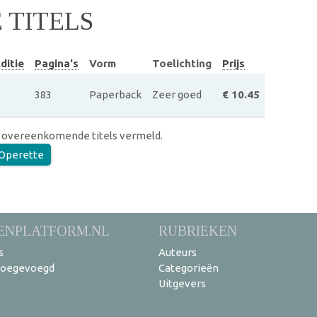
TITELS
ditie
Pagina's
Vorm
Toelichting
Prijs
383
Paperback
Zeer goed
€ 10.45
 overeenkomende titels vermeld.
Operette
ENPLATFORM.NL
RUBRIEKEN
s
Auteurs
toegevoegd
Categorieën
Uitgevers