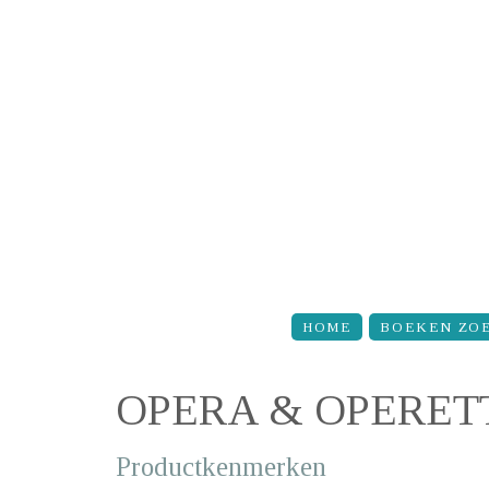
Overslaan en naar de inhoud gaan
HOME
BOEKEN ZO
OPERA & OPERET
Productkenmerken