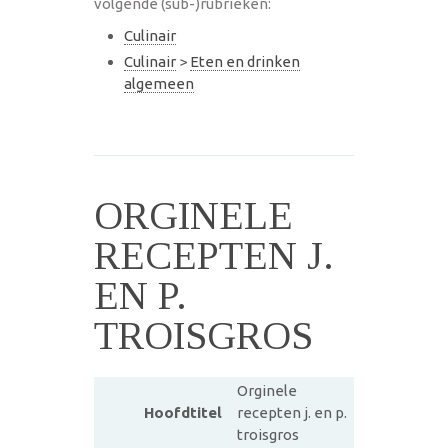
volgende (sub-)rubrieken:
Culinair
Culinair
>
Eten en drinken
algemeen
ORGINELE
RECEPTEN J.
EN P.
TROISGROS
Orginele
Hoofdtitel
recepten j. en p.
troisgros