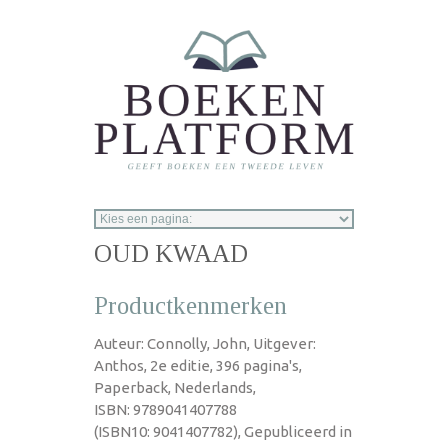
Overslaan en naar de inhoud gaan
OUD KWAAD
Productkenmerken
Auteur: Connolly, John, Uitgever:
Anthos, 2e editie, 396 pagina's,
Paperback, Nederlands,
ISBN: 9789041407788
(ISBN10: 9041407782), Gepubliceerd in