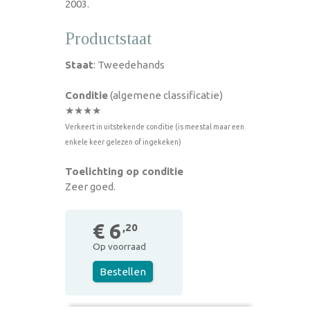
2003.
Productstaat
Staat
: Tweedehands
Conditie
(algemene classificatie)
★★★★
Verkeert in uitstekende conditie (is meestal maar een
enkele keer gelezen of ingekeken)
Toelichting op conditie
Zeer goed.
€ 6
,20
Op voorraad
Bestellen