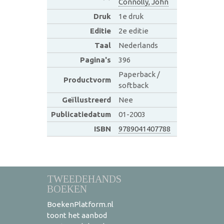
Connolly, John
Druk
1e druk
Editie
2e editie
Taal
Nederlands
Pagina's
396
Paperback /
Productvorm
softback
Geïllustreerd
Nee
Publicatiedatum
01-2003
ISBN
9789041407788
TWEEDEHANDS
BOEKEN
BoekenPlatform.nl
toont het aanbod