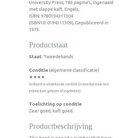
University Press, 186 pagina's, Ingenaaid
met slappe kaft, Engels,
ISBN: 9780194311304
(ISBN10: 0194311309), Gepubliceerd in
1973.
Productstaat
Staat
: Tweedehands
Conditie
(algemene classificatie)
★★★★
Verkeert in uitstekende conditie (is meestal maar een
enkele keer gelezen of ingekeken)
Toelichting op conditie
Zeer goed, kaft goed.
Productbeschrijving
This book is one of a number that have