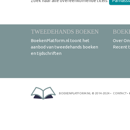
Zoek naar alle overeenkomende titels:
Parnassi
TWEEDEHANDS BOEKEN
BOEK
BoekenPlatform.nl toont het
Over On
aanbod van tweedehands boeken
Recent 
en tijdschriften
BOEKENPLATFORM.NL
© 2014-2024
•
CONTACT
•