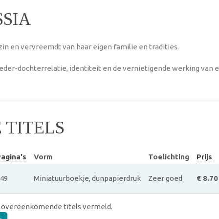
SIA
ezin en vervreemdt van haar eigen familie en tradities.
eder-dochterrelatie, identiteit en de vernietigende werking va
TITELS
agina's
Vorm
Toelichting
Prijs
49
Miniatuurboekje, dunpapierdruk
Zeer goed
€ 8.70
 overeenkomende titels vermeld.