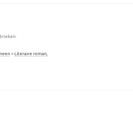
brieken:
emeen
>
Literaire roman,