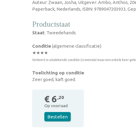
Auteur: Zwaan, Josha, Uitgever: Ambo, Anthos, 20e 
Paperback, Nederlands, ISBN: 9789047203933, Gepu
Productstaat
Staat
: Tweedehands
Conditie
(algemene classificatie)
★★★★
Verkeert in uitstekende conditie (is meestal maar een enkele keer gel
Toelichting op conditie
Zeer goed, kaft goed.
€ 6
,20
Op voorraad
Bestellen