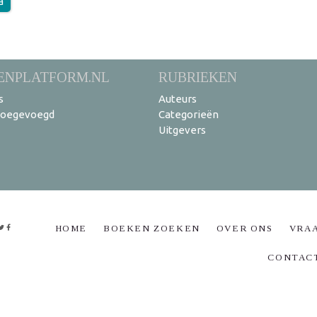
a
ENPLATFORM.NL
RUBRIEKEN
s
Auteurs
toegevoegd
Categorieën
Uitgevers
HOME
BOEKEN ZOEKEN
OVER ONS
VRA
CONTAC