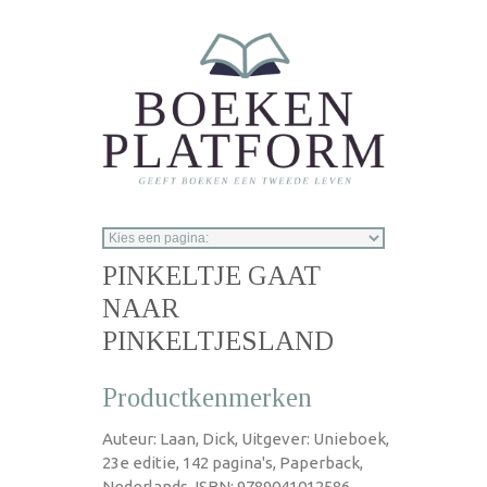
Overslaan en naar de inhoud gaan
PINKELTJE GAAT
NAAR
PINKELTJESLAND
Productkenmerken
Auteur: Laan, Dick, Uitgever: Unieboek,
23e editie, 142 pagina's, Paperback,
Nederlands, ISBN: 9789041012586