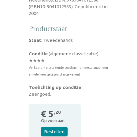
(ISBN10: 9041012583), Gepubliceerd in
2004.
Productstaat
Staat
: Tweedehands
Conditie
(algemene classificatie)
★★★★
Verkeert in uitstekende conditie (is meestal maar een
enkele keer gelezen of ingekeken)
Toelichting op conditie
Zeer goed.
€ 5
,20
Op voorraad
Bestellen