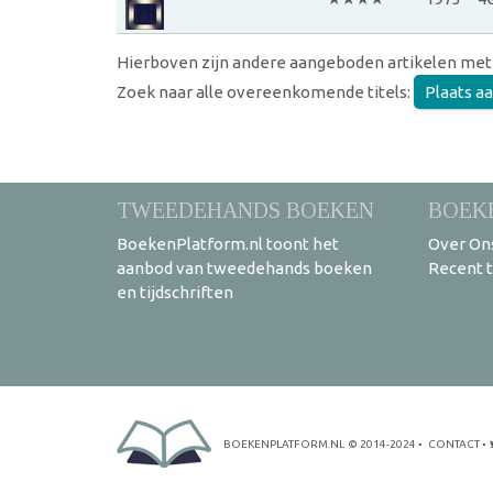
Hierboven zijn andere aangeboden artikelen met
Zoek naar alle overeenkomende titels:
Plaats a
TWEEDEHANDS BOEKEN
BOEK
BoekenPlatform.nl toont het
Over On
aanbod van tweedehands boeken
Recent 
en tijdschriften
BOEKENPLATFORM.NL
© 2014-2024
•
CONTACT
•