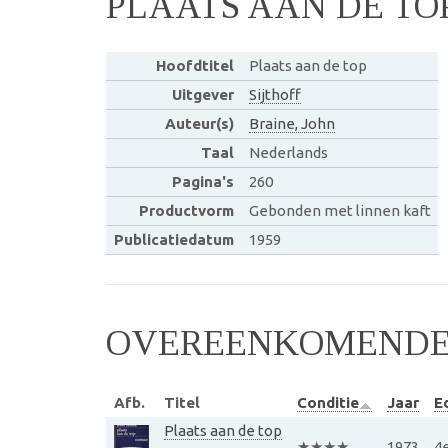
PLAATS AAN DE TO
Hoofdtitel
Plaats aan de top
Uitgever
Sijthoff
Auteur(s)
Braine, John
Taal
Nederlands
Pagina's
260
Productvorm
Gebonden met linnen kaft
Publicatiedatum
1959
OVEREENKOMENDE 
Afb.
Titel
Conditie
Jaar
Ed
Plaats aan de top
★★★★
1973
4