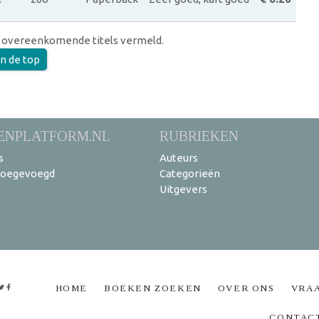
 overeenkomende titels vermeld.
an de top
ENPLATFORM.NL
RUBRIEKEN
s
Auteurs
toegevoegd
Categorieën
Uitgevers
HOME
BOEKEN ZOEKEN
OVER ONS
VRA
CONTAC