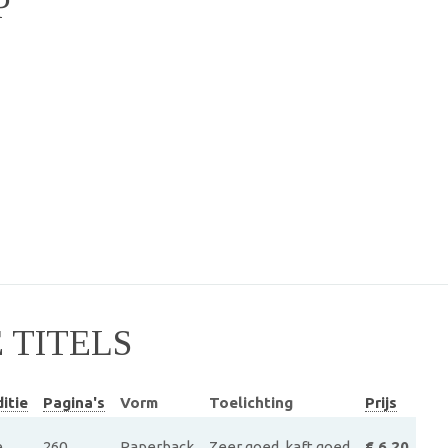
P
TITELS
itie
Pagina's
Vorm
Toelichting
Prijs
e
260
Paperback
Zeer goed, kaft goed
€ 6.20