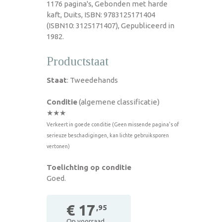
1176 pagina's, Gebonden met harde
kaft, Duits, ISBN: 9783125171404
(ISBN10: 3125171407), Gepubliceerd in
1982.
Productstaat
Staat
: Tweedehands
Conditie
(algemene classificatie)
★★★
Verkeert in goede conditie (Geen missende pagina's of
serieuze beschadigingen, kan lichte gebruiksporen
vertonen)
Toelichting op conditie
Goed.
€ 17
,95
Op voorraad