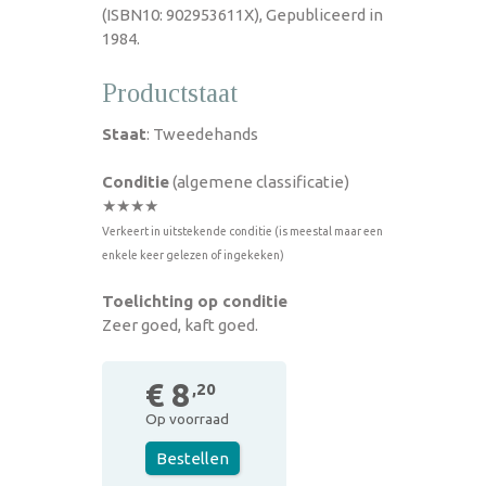
(ISBN10: 902953611X), Gepubliceerd in
1984.
Productstaat
Staat
: Tweedehands
Conditie
(algemene classificatie)
★★★★
Verkeert in uitstekende conditie (is meestal maar een
enkele keer gelezen of ingekeken)
Toelichting op conditie
Zeer goed, kaft goed.
€ 8
,20
Op voorraad
Bestellen