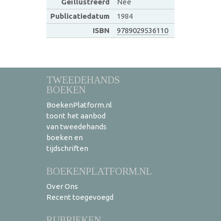
Geïllustreerd
Nee
Publicatiedatum
1984
ISBN
9789029536110
TWEEDEHANDS
BOEKEN
BoekenPlatform.nl
toont het aanbod
van tweedehands
boeken en
tijdschriften
BOEKENPLATFORM.NL
Over Ons
Recent toegevoegd
RUBRIEKEN