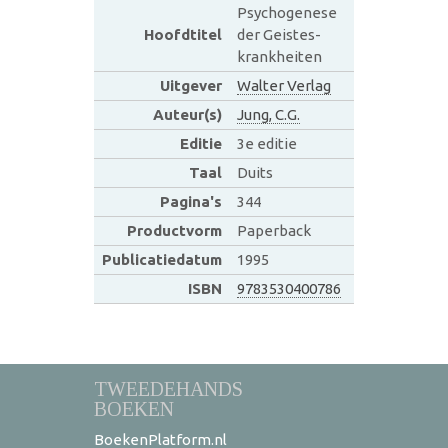
Psychogenese
Hoofdtitel
der Geistes-
krankheiten
Uitgever
Walter Verlag
Auteur(s)
Jung, C.G.
Editie
3e editie
Taal
Duits
Pagina's
344
Productvorm
Paperback
Publicatiedatum
1995
ISBN
9783530400786
TWEEDEHANDS
BOEKEN
BoekenPlatform.nl