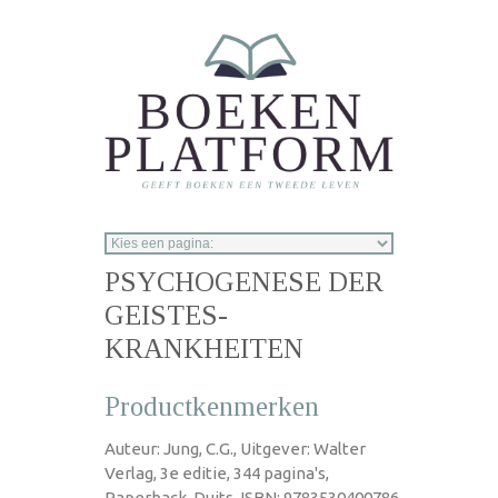
Overslaan en naar de inhoud gaan
PSYCHOGENESE DER
GEISTES-
KRANKHEITEN
Productkenmerken
Auteur: Jung, C.G., Uitgever: Walter
Verlag, 3e editie, 344 pagina's,
Paperback, Duits, ISBN: 9783530400786