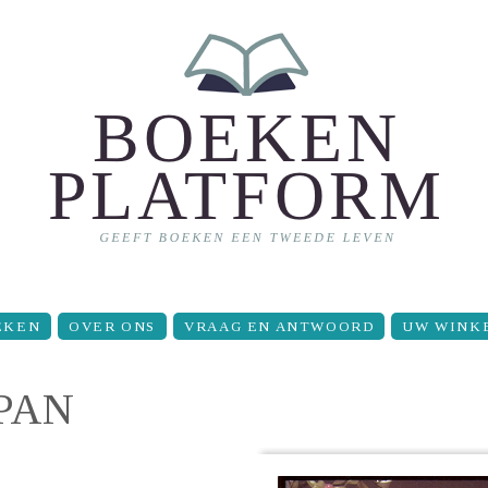
EKEN
OVER ONS
VRAAG EN ANTWOORD
UW WINK
PAN