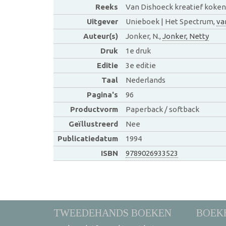
Reeks
Van Dishoeck kreatief koken
Uitgever
Unieboek | Het Spectrum,
va
Auteur(s)
Jonker, N.,
Jonker, Netty
Druk
1e druk
Editie
3e editie
Taal
Nederlands
Pagina's
96
Productvorm
Paperback / softback
Geïllustreerd
Nee
Publicatiedatum
1994
ISBN
9789026933523
TWEEDEHANDS BOEKEN
BOEK