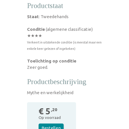
Productstaat
Staat
: Tweedehands
Conditie
(algemene classificatie)
★★★★
Verkeert in uitstekende conditie (is meestal maar een
enkele keer gelezen of ingekeken)
Toelichting op conditie
Zeer goed.
Productbeschrijving
Mythe en werkelijkheid
€ 5
,20
Op voorraad
Bestellen