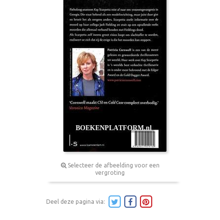
Selecteer de afbeelding voor een
vergroting
Deel deze pagina via: