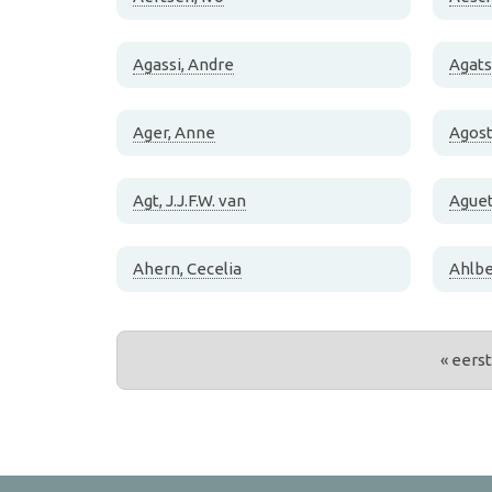
Agassi, Andre
Agats
Ager, Anne
Agost
Agt, J.J.F.W. van
Aguet
Ahern, Cecelia
Ahlbe
PAGINA'S
« eers