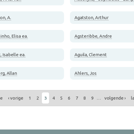
on, A.
Agatston, Arthur
inho, Elisa ea.
Agsteribbe, Andre
, Isabelle ea.
Aguila, Clement
rg, Allan
Ahlers, Jos
te
‹ vorige
1
2
3
4
5
6
7
8
9
…
volgende ›
l