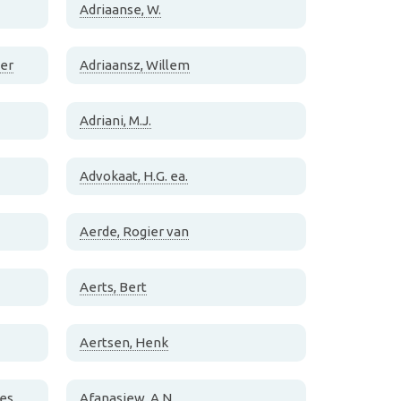
Adriaanse, W.
der
Adriaansz, Willem
Adriani, M.J.
Advokaat, H.G. ea.
Aerde, Rogier van
Aerts, Bert
Aertsen, Henk
pes
Afanasjew, A.N.