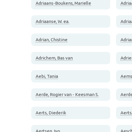
Adriaans-Boukens, Marielle
Adria
Adriaanse, W. ea.
Adria
Adrian, Chistine
Adrian
Adrichem, Bas van
Adrie
Aebi, Tania
Aemste
Aerde, Rogier van - Keesman S.
Aerde
Aerts, Diederik
Aerts
Aertsen, Ivo
Aesch,