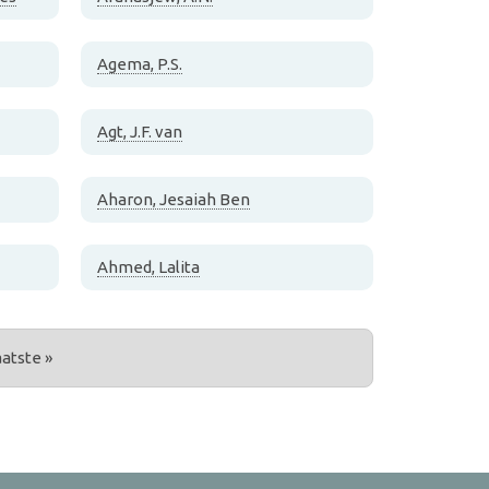
Agema, P.S.
Agt, J.F. van
Aharon, Jesaiah Ben
Ahmed, Lalita
aatste »