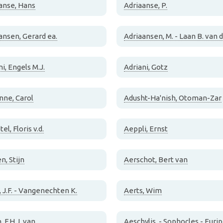
anse, Hans
Adriaanse, P.
ansen, Gerard ea.
Adriaansen, M. - Laan B. van 
i, Engels M.J.
Adriani, Gotz
nne, Carol
Adusht-Ha'nish, Otoman-Zar
l, Floris v.d.
Aeppli, Ernst
n, Stijn
Aerschot, Bert van
, J.F. - Vangenechten K.
Aerts, Wim
 F.H.J. van
Aeschylis, - Sophocles - Euri