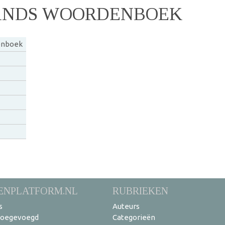
ANDS WOORDENBOEK
enboek
ENPLATFORM.NL
RUBRIEKEN
s
Auteurs
toegevoegd
Categorieën