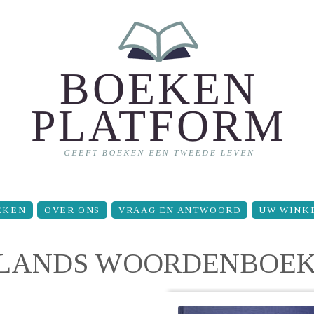
EKEN
OVER ONS
VRAAG EN ANTWOORD
UW WINK
RLANDS WOORDENBOE