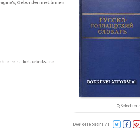
5 pagina's, Gebonden met linnen
adigingen, kan lichte gebruiksporen
Selecteer 
Deel deze pagina via: