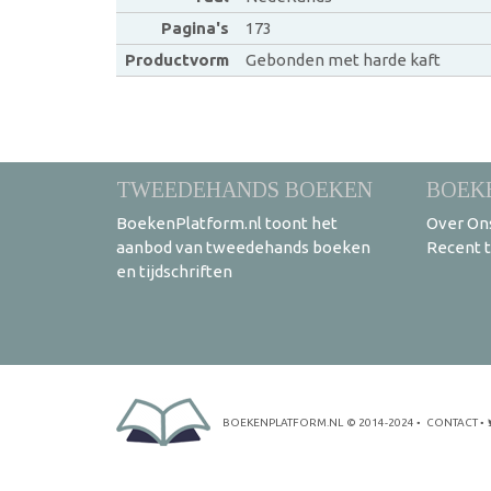
Pagina's
173
Productvorm
Gebonden met harde kaft
TWEEDEHANDS BOEKEN
BOEK
BoekenPlatform.nl toont het
Over On
aanbod van tweedehands boeken
Recent 
en tijdschriften
BOEKENPLATFORM.NL
© 2014-2024
•
CONTACT
•