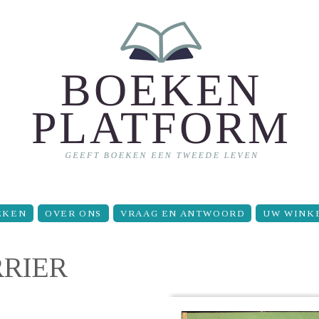
EKEN
OVER ONS
VRAAG EN ANTWOORD
UW WINK
RRIER