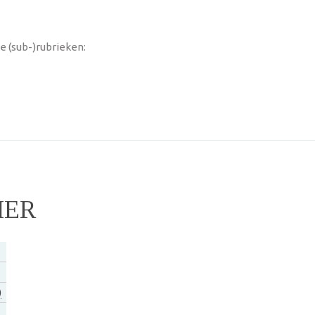
e (sub-)rubrieken:
IER
)