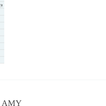
ra
G AMY