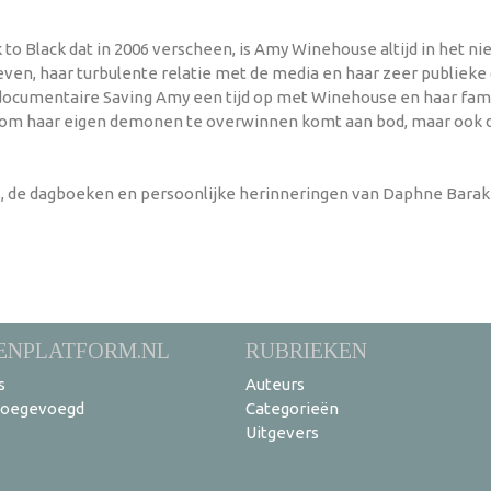
o Black dat in 2006 verscheen, is Amy Winehouse altijd in het ni
 leven, haar turbulente relatie met de media en haar zeer publieke
umentaire Saving Amy een tijd op met Winehouse en haar famili
e om haar eigen demonen te overwinnen komt aan bod, maar ook de
s, de dagboeken en persoonlijke herinneringen van Daphne Bara
ENPLATFORM.NL
RUBRIEKEN
s
Auteurs
toegevoegd
Categorieën
Uitgevers