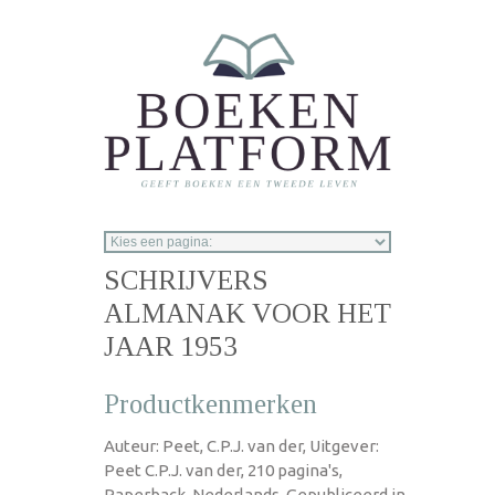
Overslaan en naar de inhoud gaan
SCHRIJVERS
ALMANAK VOOR HET
JAAR 1953
Productkenmerken
Auteur: Peet, C.P.J. van der, Uitgever:
Peet C.P.J. van der, 210 pagina's,
Paperback, Nederlands, Gepubliceerd in