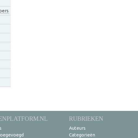
pers
ENPLATFORM.NL
RUBRIEKEN
s
Auteurs
toegevoegd
Categorieën