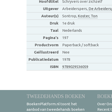
Hoofdtitel
Schryvers over zichzelf
Uitgever
Arbeiderspers,
De Arbeiders
Auteur(s)
Sontrop,
Koster, Ton
Druk
1e druk
Taal
Nederlands
Pagina's
197
Productvorm
Paperback / softback
Geïllustreerd
Nee
Publicatiedatum
1978
ISBN
9789029536059
TWEEDEHANDS BOEKEN
BOEK
BoekenPlatform.nl toont het
Over On
aanbod van tweedehands boeken
Recent 