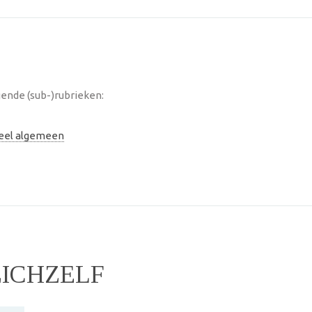
gende (sub-)rubrieken:
neel algemeen
ZICHZELF