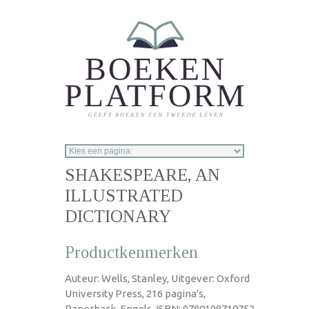
Overslaan en naar de inhoud gaan
SHAKESPEARE, AN
ILLUSTRATED
DICTIONARY
Productkenmerken
Auteur: Wells, Stanley, Uitgever: Oxford
University Press, 216 pagina's,
Paperback, Engels, ISBN: 9780198710752