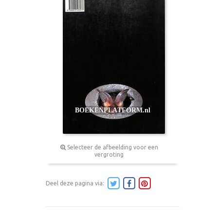
Selecteer de afbeelding voor een
vergroting
Deel deze pagina via: