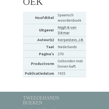
OEK
Spaansch
Hoofdtitel
woordenboek
Nijgh & van
Uitgever
Ditmar
Auteur(s)
Kerpestein, J.B.
Taal
Nederlands
Pagina's
270
Gebonden met
Productvorm
linnen kaft
Publicatiedatum
1925
TWEEDEHANDS
BOEKEN