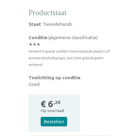
Productstaat
Staat
: Tweedehands
Conditie
(algemene classificatie)
★★★
Verkeert in goede conditie (Geen missende pagina's of
serieuze beschadigingen, kan lichte gebruiksporen
vertonen)
Toelichting op conditie
Goed.
€ 6
,20
Op voorraad
Bestellen