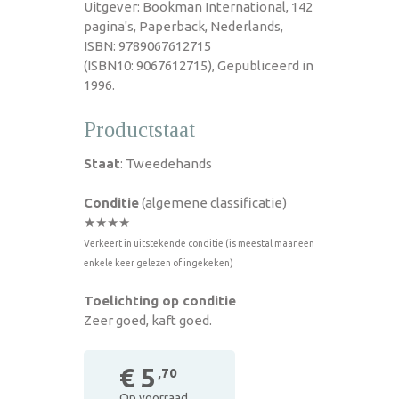
Uitgever: Bookman International, 142
pagina's, Paperback, Nederlands,
ISBN: 9789067612715
(ISBN10: 9067612715), Gepubliceerd in
1996.
Productstaat
Staat
: Tweedehands
Conditie
(algemene classificatie)
★★★★
Verkeert in uitstekende conditie (is meestal maar een
enkele keer gelezen of ingekeken)
Toelichting op conditie
Zeer goed, kaft goed.
€ 5
,70
Op voorraad