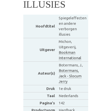
ILLUSIES
Spiegeleffecten
en andere
Hoofdtitel
verborgen
illusies
Michon,
Uitgeverij,
Uitgever
Bookman
International
Botermans, J.,
Botermans,
Auteur(s)
Jack - Slocum
Jerry
Druk
1e druk
Taal
Nederlands
Pagina's
142
Productvorm
Hardback