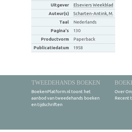
Uitgever
Elseviers Weekblad
Auteur(s)
Scharten-Antink, M.
Taal
Nederlands
Pagina's
130
Productvorm
Paperback
Publicatiedatum
1958
TWEEDEHANDS BOEKEN
BOEK
BoekenPlatform.nl toont het
Over On
aanbod van tweedehands boeken
Recent 
en tijdschriften