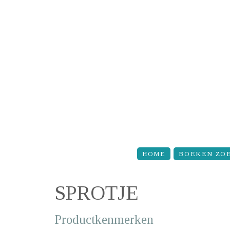
Overslaan en naar de inhoud gaan
HOME
BOEKEN ZO
SPROTJE
Productkenmerken