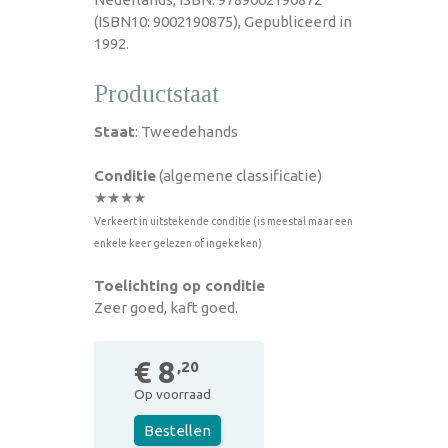
(ISBN10: 9002190875), Gepubliceerd in
1992.
Productstaat
Staat
: Tweedehands
Conditie
(algemene classificatie)
★★★★
Verkeert in uitstekende conditie (is meestal maar een
enkele keer gelezen of ingekeken)
Toelichting op conditie
Zeer goed, kaft goed.
€ 8
,20
Op voorraad
Bestellen