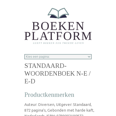
Overslaan en naar de inhoud gaan
STANDAARD-
WOORDENBOEK N-E /
E-D
Productkenmerken
Auteur: Diversen, Uitgever: Standaard,
872 pagina's, Gebonden met harde kaft,
Nederlands, ISBN: 9789002190872