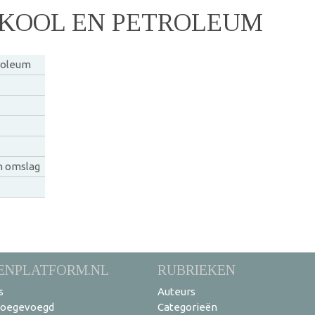
NKOOL EN PETROLEUM
roleum
n omslag
ENPLATFORM.NL
RUBRIEKEN
s
Auteurs
toegevoegd
Categorieën