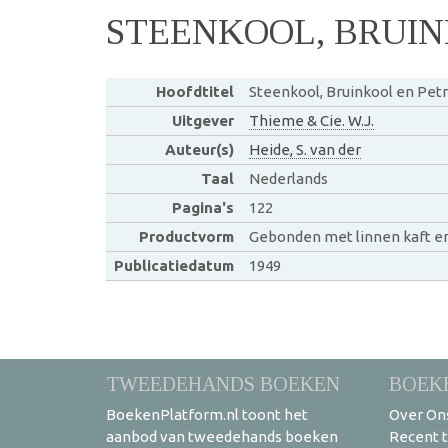
STEENKOOL, BRUI
Hoofdtitel
Steenkool, Bruinkool en Pet
Uitgever
Thieme & Cie. W.J.
Auteur(s)
Heide, S. van der
Taal
Nederlands
Pagina's
122
Productvorm
Gebonden met linnen kaft e
Publicatiedatum
1949
TWEEDEHANDS BOEKEN
BOEK
BoekenPlatform.nl toont het
Over On
aanbod van tweedehands boeken
Recent 