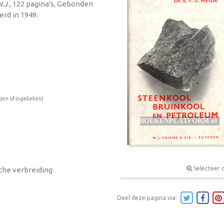
W.J., 122 pagina's, Gebonden
rd in 1949.
ezen of ingekeken)
Selecteer 
che verbreiding
Deel deze pagina via: