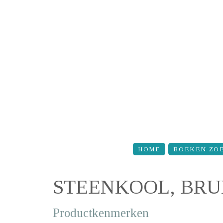
Overslaan en naar de inhoud gaan
HOME
BOEKEN ZO
STEENKOOL, BRU
Productkenmerken