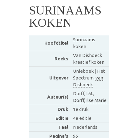
SURINAAMS
KOKEN
Surinaams
Hoofdtitel
koken
Van Dishoeck
Reeks
kreatief koken
Unieboek | Het
Uitgever
Spectrum,
van
Dishoeck
Dorff, I.M.,
Auteur(s)
Dorff, Ilse Marie
Druk
1e druk
Editie
4e editie
Taal
Nederlands
Pagina's
96