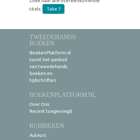
Zoek naar alle overeenkomende
titels:
Take 7
TWEEDEHANDS
BOEKEN
BoekenPlatform.nl
toont het aanbod
van tweedehands
boeken en
tijdschriften
BOEKENPLATFORM.NL
Over Ons
Recent toegevoegd
RUBRIEKEN
Auteurs