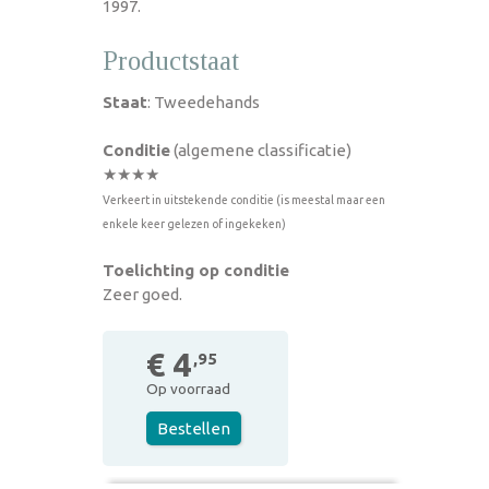
1997.
Productstaat
Staat
: Tweedehands
Conditie
(algemene classificatie)
★★★★
Verkeert in uitstekende conditie (is meestal maar een
enkele keer gelezen of ingekeken)
Toelichting op conditie
Zeer goed.
€ 4
,95
Op voorraad
Bestellen