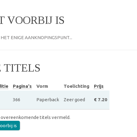
 VOORBIJ IS
HET ENIGE AANKNOPINGSPUNT...
TITELS
itie
Pagina's
Vorm
Toelichting
Prijs
366
Paperback
Zeer goed
€ 7.20
 overeenkomende titels vermeld.
oorbij is