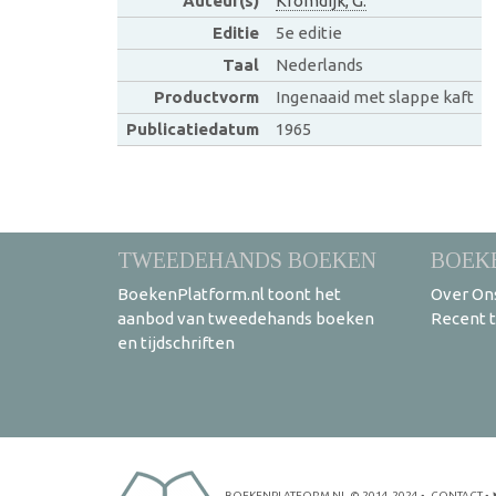
Auteur(s)
Kromdijk, G.
Editie
5e editie
Taal
Nederlands
Productvorm
Ingenaaid met slappe kaft
Publicatiedatum
1965
TWEEDEHANDS BOEKEN
BOEK
BoekenPlatform.nl toont het
Over On
aanbod van tweedehands boeken
Recent 
en tijdschriften
BOEKENPLATFORM.NL
© 2014-2024
•
CONTACT
•