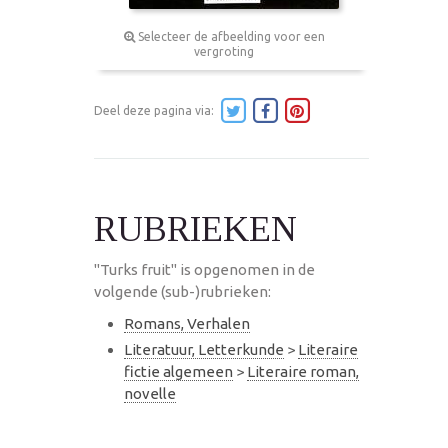
Selecteer de afbeelding voor een
vergroting
Deel deze pagina via:
RUBRIEKEN
"Turks fruit" is opgenomen in de
volgende (sub-)rubrieken:
Romans, Verhalen
Literatuur, Letterkunde
>
Literaire
fictie algemeen
>
Literaire roman,
novelle