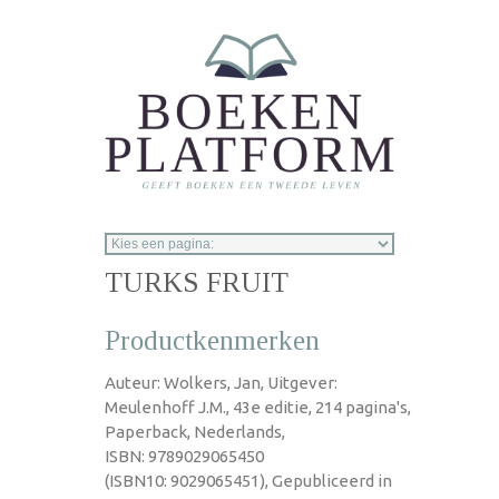
Overslaan en naar de inhoud gaan
TURKS FRUIT
Productkenmerken
Auteur: Wolkers, Jan, Uitgever:
Meulenhoff J.M., 43e editie, 214 pagina's,
Paperback, Nederlands,
ISBN: 9789029065450
(ISBN10: 9029065451), Gepubliceerd in